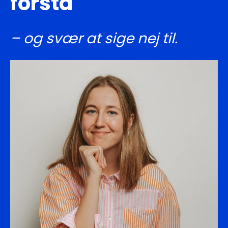
forstå
– og svær at sige nej til.